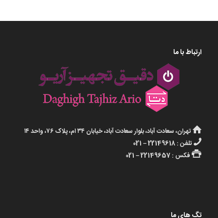
ارتباط با ما
تهران، سعادت آباد، بلوار سعادت آباد، خیابان ۳۴ ام، پلاک ۷۶، واحد ۱۴
تلفن : 22149618 – 021
فکس : 22149657 – 021
تگ های ما