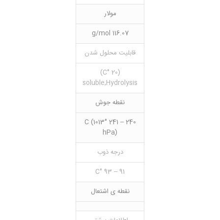
مولار
116.07 g/mol
قابلیت محلول شدن
(20 °C)
soluble,Hydrolysis
نقطه جوش
240 – 241 °C (1013
hPa)
درجه ذوب
91 – 93 °C
نقطه ی اشتعال