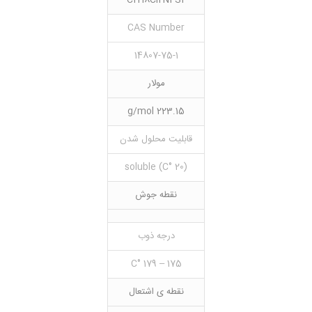
C2H8Cl2N4S2
CAS Number
14807-75-1
مولار
223.15 g/mol
قابلیت محلول شدن
(20 °C) soluble
نقطه جوش
درجه ذوب
175 – 179 °C
نقطه ی اشتعال