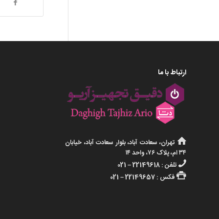
ارتباط با ما
تهران، سعادت آباد، بلوار سعادت آباد، خیابان
۳۴ ام، پلاک ۷۶، واحد ۱۴
تلفن : 22149618 – 021
فکس : 22149657 – 021