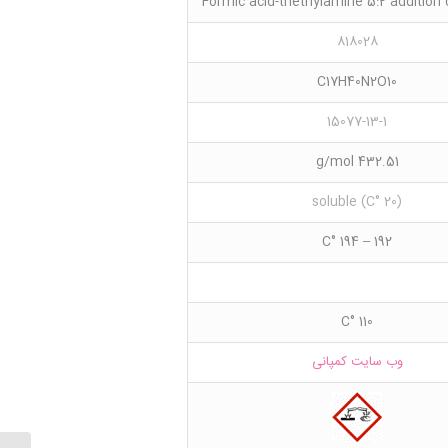
Formic acid-triethylamine 5:2 additio
818028
C17H40N2O10
15077-13-1
432.51 g/mol
(20 °C) soluble
192 – 194 °C
110 °C
وب سایت کمپانی