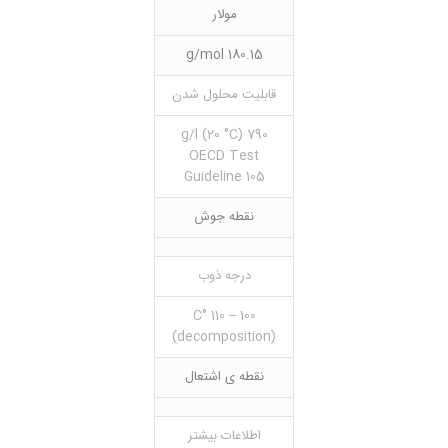
مولار
180.15 g/mol
قابلیت محلول شدن
790 g/l (20 °C)
OECD Test
Guideline 105
نقطه جوش
درجه ذوب
100 – 110 °C
(decomposition)
نقطه ی اشتعال
اطلاعات بیشتر