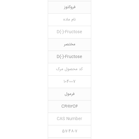
فروکتوز
نام ماده
D(-)-Fructose
مختصر
D(-)-Fructose
کد محصول مرک
104007
فرمول
C6H12O6
CAS Number
57-48-7