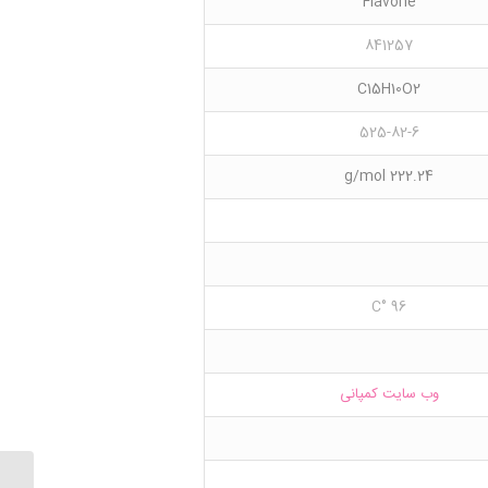
Flavone
841257
C15H10O2
525-82-6
222.24 g/mol
96 °C
وب سایت کمپانی