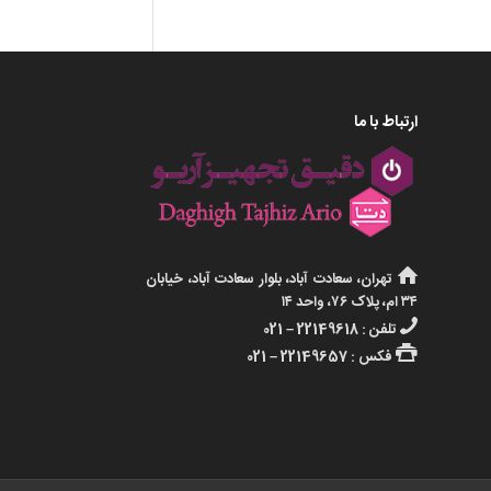
ارتباط با ما
تهران، سعادت آباد، بلوار سعادت آباد، خیابان
۳۴ ام، پلاک ۷۶، واحد ۱۴
تلفن : 22149618 – 021
فکس : 22149657 – 021