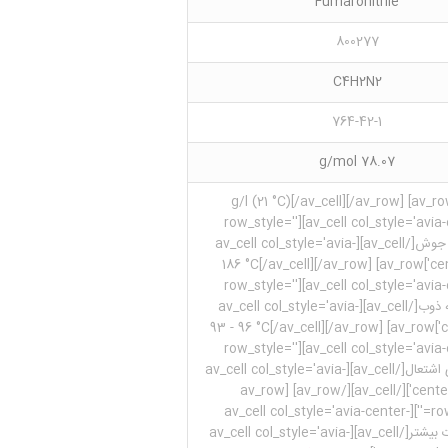
Fumaronitrile
800277
C4H2N2
764-42-1
78.07 g/mol
< - 1 g/l (21 °C)[/av_cell][/av_row] [av_r
row_style=''][av_cell col_style='avia
col']نقطه جوش[/av_cell][av_cell col_style='avia-
center-col']186 °C[/av_cell][/av_row] [av_row
row_style=''][av_cell col_style='avia
col']درجه ذوب[/av_cell][av_cell col_style='avia-
center-col']93 - 96 °C[/av_cell][/av_row] [av_row
row_style=''][av_cell col_style='avia
col']نقطه ی اشتعال[/av_cell][av_cell col_style='avia-
center-col'][/av_cell][/av_row] [av_row
row_style=''][av_cell col_style='avia-center-
col']اطلاعات بیشتر[/av_cell][av_cell col_style='avia-