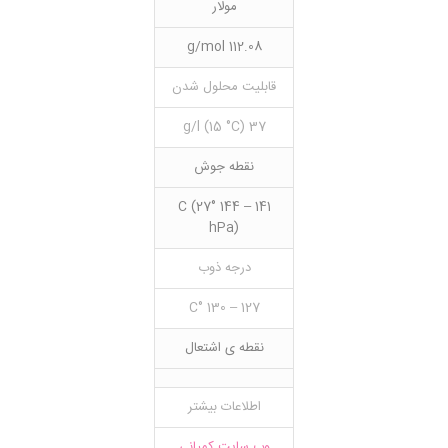
مولار
112.08 g/mol
قابلیت محلول شدن
37 g/l (15 °C)
نقطه جوش
141 – 144 °C (27
hPa)
درجه ذوب
127 – 130 °C
نقطه ی اشتعال
اطلاعات بیشتر
وب سایت کمپانی