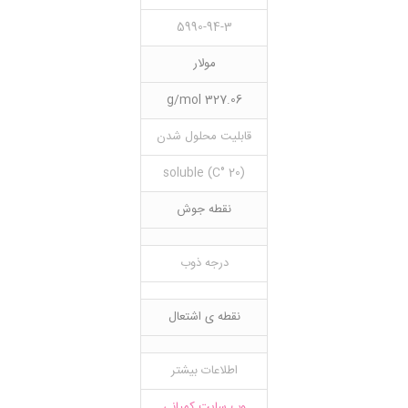
5990-94-3
مولار
327.06 g/mol
قابلیت محلول شدن
(20 °C) soluble
نقطه جوش
درجه ذوب
نقطه ی اشتعال
اطلاعات بیشتر
وب سایت کمپانی