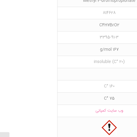
Methyl 3-bromopropionate
814628
C4H7BrO2
3395-91-3
167 g/mol
(20 °C) insoluble
160 °C
75 °C
وب سایت کمپانی