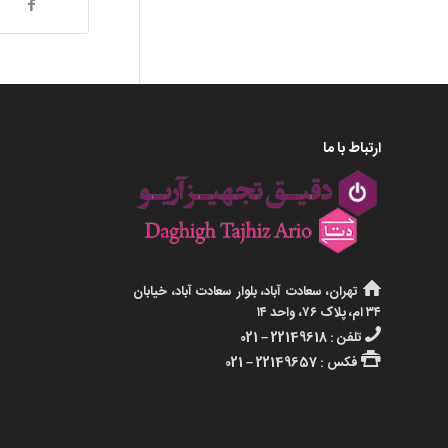
ارتباط با ما
تهران، سعادت آباد، بلوار سعادت آباد، خیابان
۳۴ ام، پلاک ۷۶، واحد ۱۴
تلفن : 22149618 – 021
فکس : 22149657 – 021