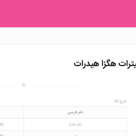
یترات هگزا هیدرات
شرح کالا
نام فارسی
نام ماده
te