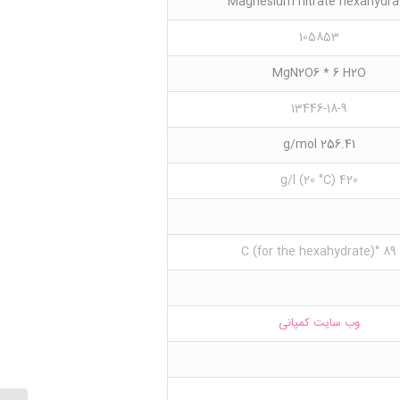
Magnesium nitrate hexahydra
105853
MgN2O6 * 6 H2O
13446-18-9
256.41 g/mol
420 g/l (20 °C)
89 °C (for the hexahydrate)
وب سایت کمپانی