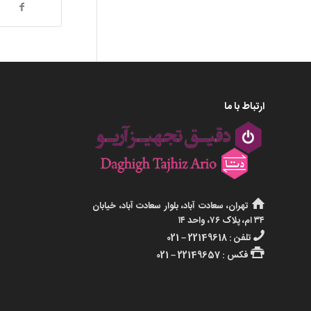
ارتباط با ما
تهران، سعادت آباد، بلوار سعادت آباد، خیابان
۳۴ ام، پلاک ۷۶، واحد ۱۴
تلفن : 22149618 – 021
فکس : 22149657 – 021