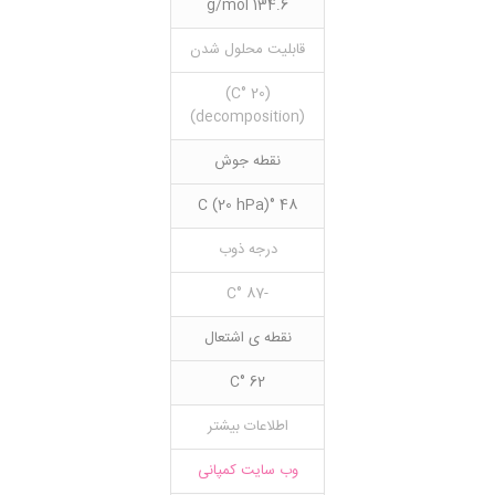
134.6 g/mol
قابلیت محلول شدن
(20 °C)
(decomposition)
نقطه جوش
48 °C (20 hPa)
درجه ذوب
-87 °C
نقطه ی اشتعال
62 °C
اطلاعات بیشتر
وب سایت کمپانی