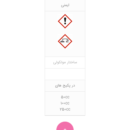
ایمنی
ساختار مولکولی
در پکیج های
50cc
100cc
250cc