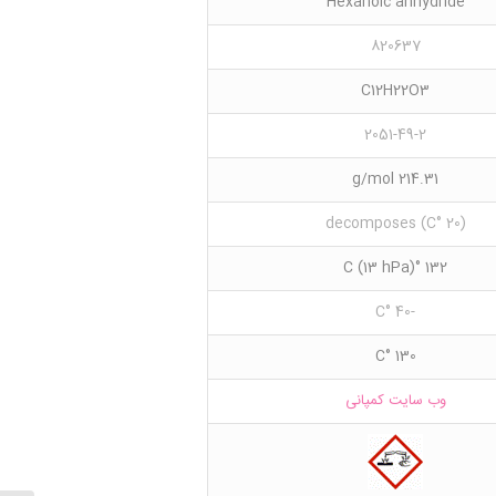
Hexanoic anhydride
820637
C12H22O3
2051-49-2
214.31 g/mol
(20 °C) decomposes
132 °C (13 hPa)
-40 °C
130 °C
وب سایت کمپانی