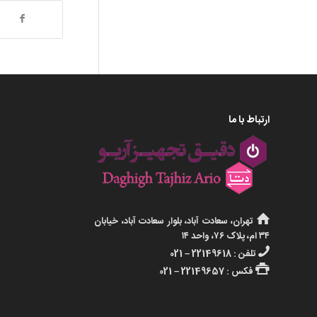
ارتباط با ما
تهران، سعادت آباد، بلوار سعادت آباد، خیابان
۳۴ ام، پلاک ۷۶، واحد ۱۴
تلفن : 22149618 – 021
فکس : 22149657 – 021