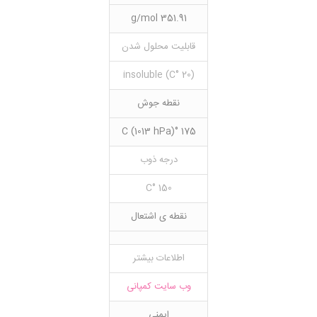
351.91 g/mol
قابلیت محلول شدن
(20 °C) insoluble
نقطه جوش
175 °C (1013 hPa)
درجه ذوب
150 °C
نقطه ی اشتعال
اطلاعات بیشتر
وب سایت کمپانی
ایمنی