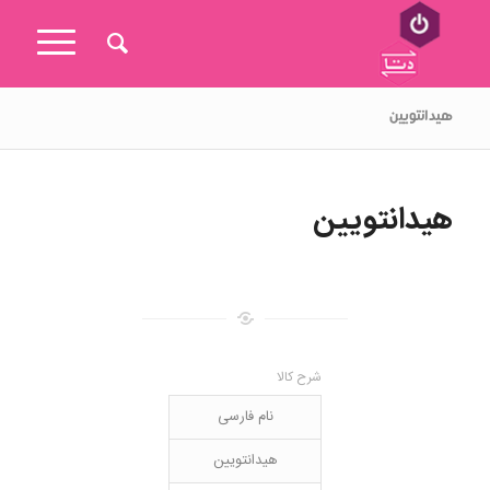
هیدانتویین
هیدانتویین
شرح کالا
نام فارسی
هیدانتویین