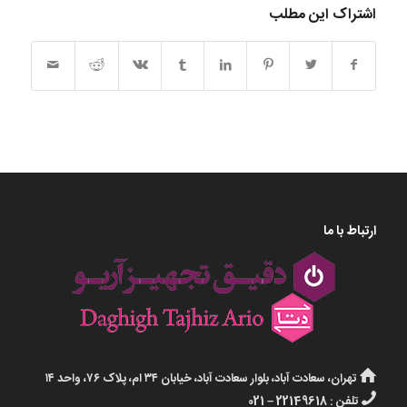
اشتراک این مطلب
ارتباط با ما
تهران، سعادت آباد، بلوار سعادت آباد، خیابان ۳۴ ام، پلاک ۷۶، واحد ۱۴
تلفن : 22149618 – 021