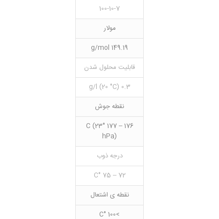
100-10-7
مولار
149.19 g/mol
قابلیت محلول شدن
0.3 g/l (20 °C)
نقطه جوش
176 – 177 °C (23
hPa)
درجه ذوب
72 – 75 °C
نقطه ی اشتعال
>100 °C