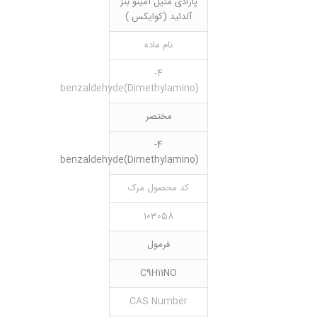
پارادی متیل آمینو بنز
آلدئید (کوایکس )
نام ماده
4-
(Dimethylamino)benzaldehyde
مختصر
4-
(Dimethylamino)benzaldehyde
کد محصول مرک
103058
فرمول
C9H11NO
CAS Number