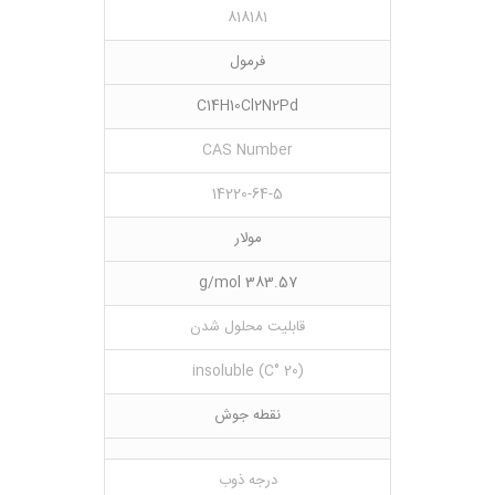
818181
فرمول
C14H10Cl2N2Pd
CAS Number
14220-64-5
مولار
383.57 g/mol
قابلیت محلول شدن
(20 °C) insoluble
نقطه جوش
درجه ذوب