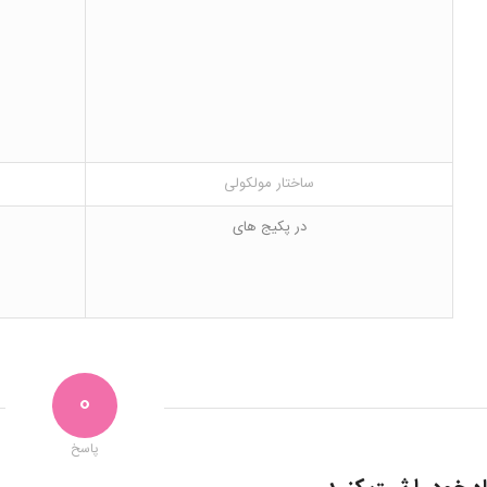
ساختار مولکولی
در پکیج های
0
پاسخ