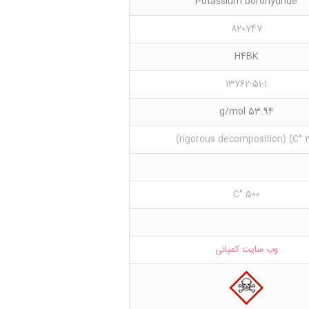
Potassium borohydride
820747
H4BK
13762-51-1
53.94 g/mol
500 °C
وب سایت کمپانی