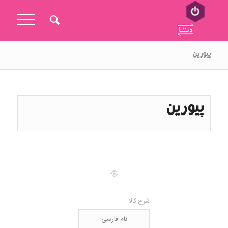
پیورین
پیورین
شرح کالا
نام فارسی