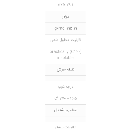
525-79-1
مولار
215.21 g/mol
قابلیت محلول شدن
(20 °C) practically
insoluble
نقطه جوش
درجه ذوب
265 – 270 °C
نقطه ی اشتعال
اطلاعات بیشتر