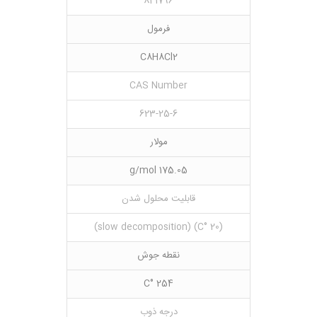
841796
فرمول
C8H8Cl2
CAS Number
623-25-6
مولار
175.05 g/mol
قابلیت محلول شدن
(20 °C) (slow decomposition)
نقطه جوش
254 °C
درجه ذوب