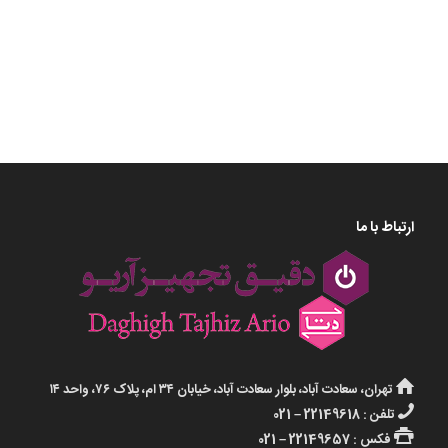
موادآزمایشگاهی مرک,
مرک
ارتباط با ما
تهران، سعادت آباد، بلوار سعادت آباد، خیابان ۳۴ ام، پلاک ۷۶، واحد ۱۴
تلفن : 22149618 – 021
فکس : 22149657 – 021