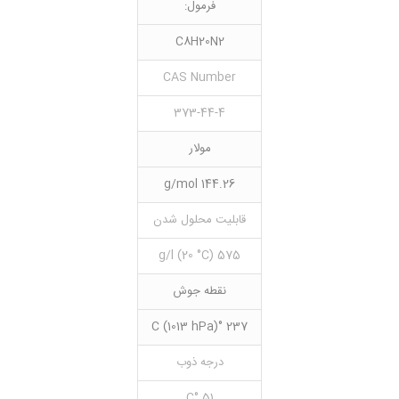
فرمول:
C8H20N2
CAS Number
373-44-4
مولار
144.26 g/mol
قابلیت محلول شدن
575 g/l (20 °C)
نقطه جوش
237 °C (1013 hPa)
درجه ذوب
51 °C