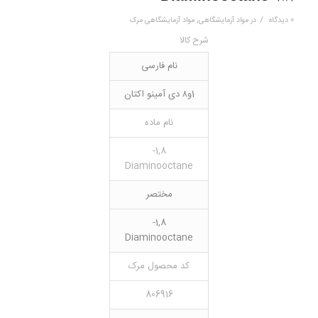
/
0 دیدگاه
در
مواد آزمایشگاهی
,
مواد آزمایشگاهی مرک
شرح کالا
نام فارسی
1و۸ دی آمینو اکتان
نام ماده
1,8-
Diaminooctane
مختصر
1,8-
Diaminooctane
کد محصول مرک
806916