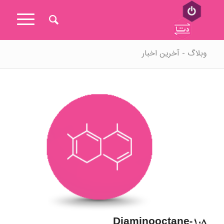
وبلاگ - آخرین اخبار
۱,۸-Diaminooctane