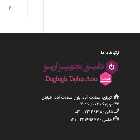
ارتباط با ما
تهران، سعادت آباد، بلوار سعادت آباد، خیابان
۳۴ ام، پلاک ۷۶، واحد ۱۴
تلفن : 22149618 – 021
فکس : 22149657 – 021