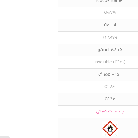
1-Iodopentane
820740
C5H11I
628-17-1
198.05 g/mol
(20 °C) insoluble
154 – 155 °C
-86 °C
43 °C
وب سایت کمپانی