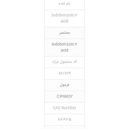
نام ماده
2-Iodobenzoic
acid
مختصر
2-Iodobenzoic
acid
کد محصول مرک
820729
فرمول
C7H5IO2
CAS Number
88-67-5