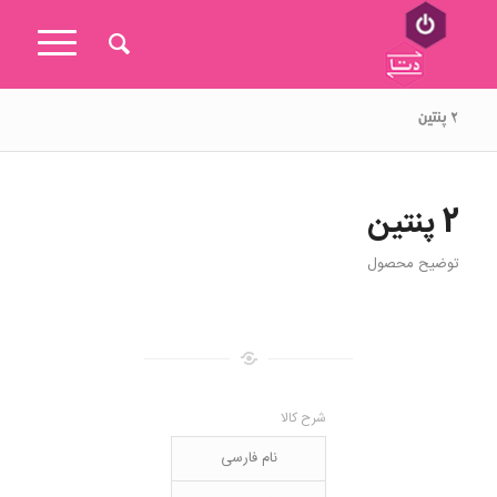
۲ پنتین
2 پنتین
توضیح محصول
شرح کالا
نام فارسی