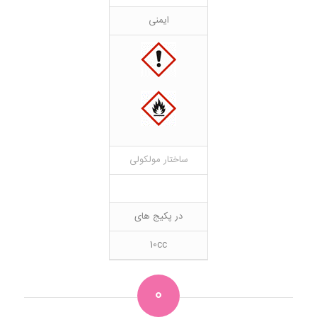
ایمنی
ساختار مولکولی
در پکیج های
10cc
0