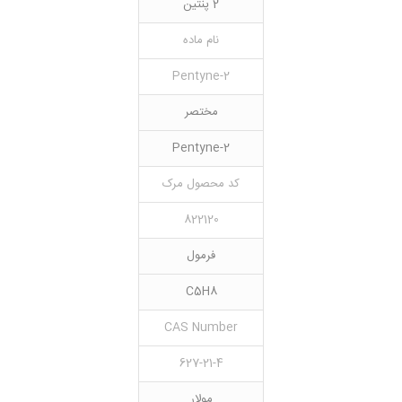
2 پنتین
نام ماده
2-Pentyne
مختصر
2-Pentyne
کد محصول مرک
822120
فرمول
C5H8
CAS Number
627-21-4
مولار