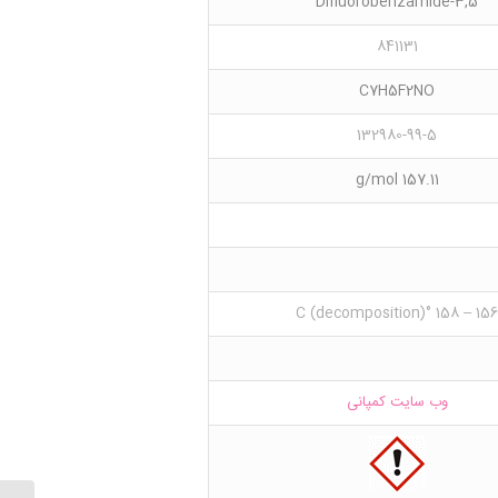
3,5-Difluorobenzamide
841131
C7H5F2NO
132980-99-5
157.11 g/mol
156 – 158 °C (decomposition)
وب سایت کمپانی