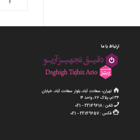
ارتباط با ما
تهران، سعادت آباد، بلوار سعادت آباد، خیابان
۳۴ ام، پلاک ۷۶، واحد ۱۴
تلفن : 22149618 – 021
فکس : 22149657 – 021