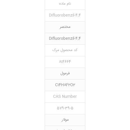
نام ماده
4,4-Difluorobenzil
مختصر
4,4-Difluorobenzil
کد محصول مرک
814664
فرمول
C14H8F2O2
CAS Number
579-39-5
مولار