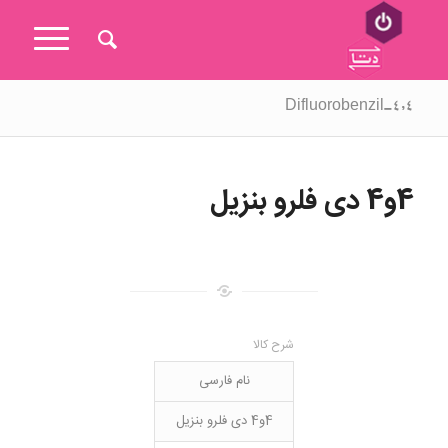
۴,۴-Difluorobenzil
4و4 دی فلرو بنزیل
شرح کالا
نام فارسی
4و4 دی فلرو بنزیل