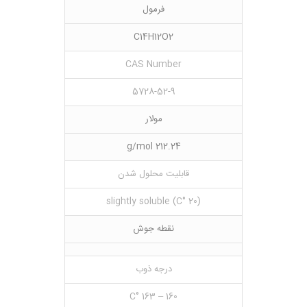
فرمول
C14H12O2
CAS Number
5728-52-9
مولار
212.24 g/mol
قابلیت محلول شدن
(20 °C) slightly soluble
نقطه جوش
درجه ذوب
160 – 163 °C