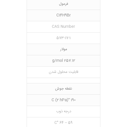
فرمول
C14H9Br
CAS Number
573-17-1
مولار
257.12 g/mol
قابلیت محلول شدن
نقطه جوش
190 °C (2 hPa)
درجه ذوب
59 – 64 °C