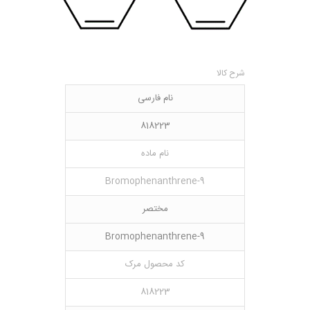
شرح کالا
نام فارسی
818223
نام ماده
9-Bromophenanthrene
مختصر
9-Bromophenanthrene
کد محصول مرک
818223