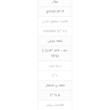
مولار
114.19 g/mol
قابلیت محلول شدن
(20 °C) miscible
نقطه جوش
130 – 133 °C (1013
hPa)
درجه ذوب
-1 °C
نقطه ی اشتعال
21.5 °C
اطلاعات بیشتر