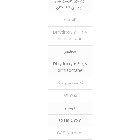
1و8 دی هیدروکسی
3و6 دی تیا اکتان
نام ماده
1,8-Dihydroxy-3,6-
dithiaoctane
مختصر
1,8-Dihydroxy-3,6-
dithiaoctane
کد محصول مرک
814265
فرمول
C6H14O2S2
CAS Number