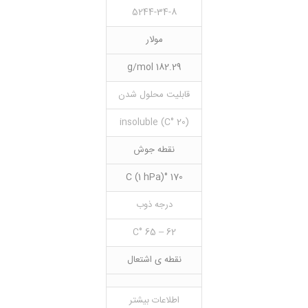
5244-34-8
مولار
182.29 g/mol
قابلیت محلول شدن
(20 °C) insoluble
نقطه جوش
170 °C (1 hPa)
درجه ذوب
62 – 65 °C
نقطه ی اشتعال
اطلاعات بیشتر