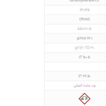
2,2-Dimethyloxirane
840145
C4H8O
558-30-5
72.1 g/mol
30 g/l (20 °C)
50.5 °C
-32.5 °C
وب سایت کمپانی