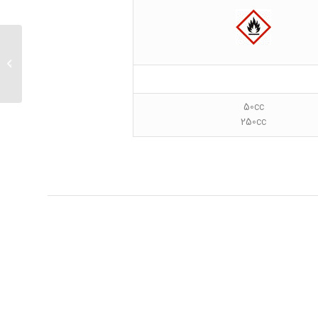
آمینو 
50cc
250cc