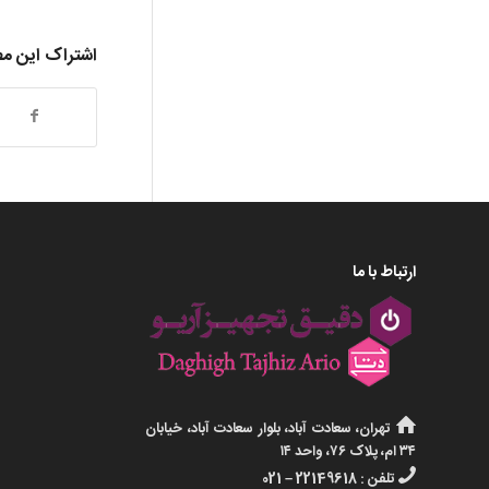
اشتراک این م
ارتباط با ما
تهران، سعادت آباد، بلوار سعادت آباد، خیابان
۳۴ ام، پلاک ۷۶، واحد ۱۴
تلفن : 22149618 – 021