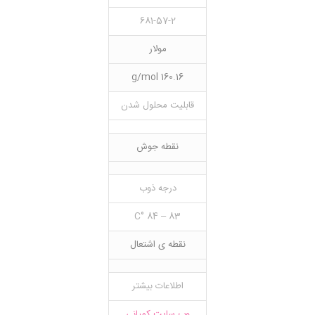
681-57-2
مولار
160.16 g/mol
قابلیت محلول شدن
نقطه جوش
درجه ذوب
83 – 84 °C
نقطه ی اشتعال
اطلاعات بیشتر
وب سایت کمپانی