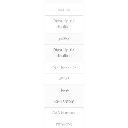
نام ماده
2,2-Dipyridyl
disulfide
مختصر
2,2-Dipyridyl
disulfide
کد محصول مرک
841109
فرمول
C10H8N2S2
CAS Number
2127-03-9