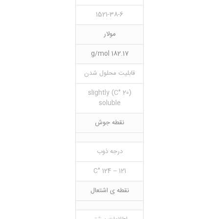
1521-38-6
مولار
182.17 g/mol
قابلیت محلول شدن
(20 °C) slightly
soluble
نقطه جوش
درجه ذوب
121 – 124 °C
نقطه ی اشتعال