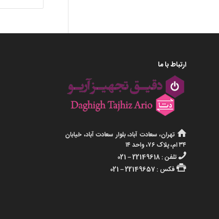
ارتباط با ما
تهران، سعادت آباد، بلوار سعادت آباد، خیابان
۳۴ ام، پلاک ۷۶، واحد ۱۴
تلفن : 22149618 – 021
فکس : 22149657 – 021