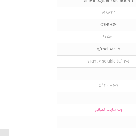
2,4-Dimethoxybenzoic acid
818893
C9H10O4
91-52-1
182.17 g/mol
(20 °C) slightly soluble
107 – 110 °C
وب سایت کمپانی