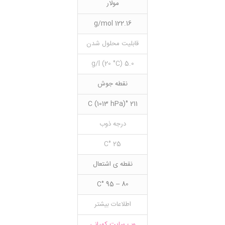
مولار
122.16 g/mol
قابلیت محلول شدن
5.0 g/l (20 °C)
نقطه جوش
211 °C (1013 hPa)
درجه ذوب
25 °C
نقطه ی اشتعال
80 – 95 °C
اطلاعات بیشتر
وب سایت کمپانی