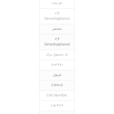
نام ماده
2,4-
Dimethylphenol
مختصر
2,4-
Dimethylphenol
کد محصول مرک
803770
فرمول
C8H10O
CAS Number
105-67-9