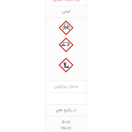
ایمنی
ساختار مولکولی
در پکیج های
50cc
250cc