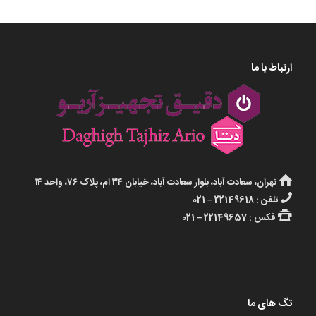
ارتباط با ما
تهران، سعادت آباد، بلوار سعادت آباد، خیابان ۳۴ ام، پلاک ۷۶، واحد ۱۴
تلفن : 22149618 – 021
فکس : 22149657 – 021
تگ های ما