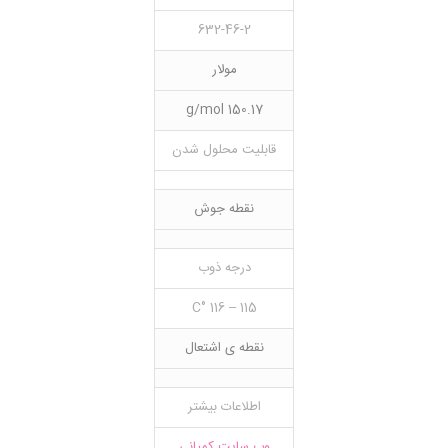
632-46-2
مولار
150.17 g/mol
قابلیت محلول شدن
نقطه جوش
درجه ذوب
115 – 116 °C
نقطه ی اشتعال
اطلاعات بیشتر
وب سایت کمپانی