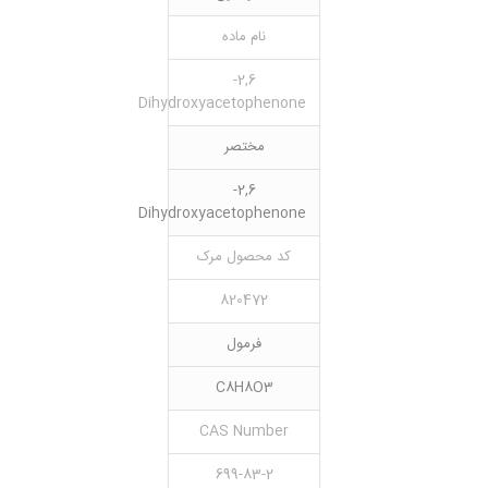
نام ماده
2,6-
Dihydroxyacetophenone
مختصر
2,6-
Dihydroxyacetophenone
کد محصول مرک
820472
فرمول
C8H8O3
CAS Number
699-83-2