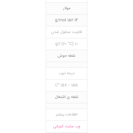
مولار
152.14 g/mol
قابلیت محلول شدن
10 g/l (20 °C)
نقطه جوش
درجه ذوب
155 – 158 °C
نقطه ی اشتعال
اطلاعات بیشتر
وب سایت کمپانی