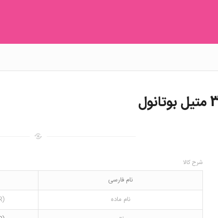
شرح کالا
نام فارسی
نام ماده
(R)-(-)-2-Amino-3-methylbutanol