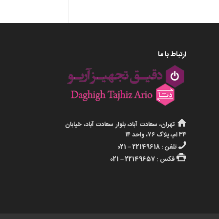
ارتباط با ما
تهران، سعادت آباد، بلوار سعادت آباد، خیابان
۳۴ ام، پلاک ۷۶، واحد ۱۴
تلفن : 22149618 – 021
فکس : 22149657 – 021