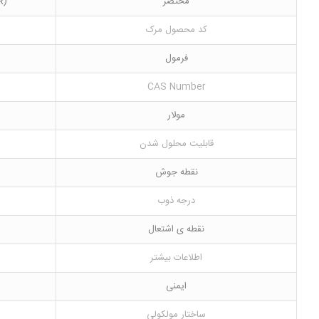
مختصر
(R)-(-)-2-Amino-3-methylbutanol
کد محصول مرک
فرمول
CAS Number
مولار
قابلیت محلول شدن
نقطه جوش
درجه ذوب
نقطه ی اشتعال
اطلاعات بیشتر
ایمنی
ساختار مولکولی