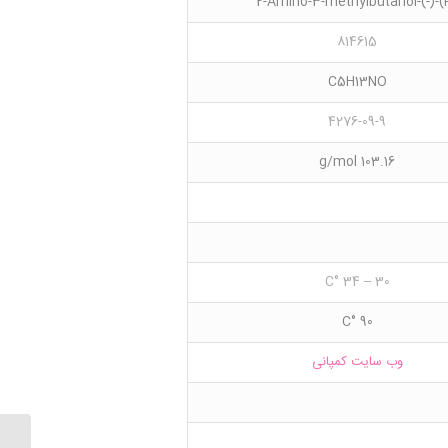
814615
C5H13NO
4276-09-9
103.16 g/mol
30 – 34 °C
90 °C
وب سایت کمپانی