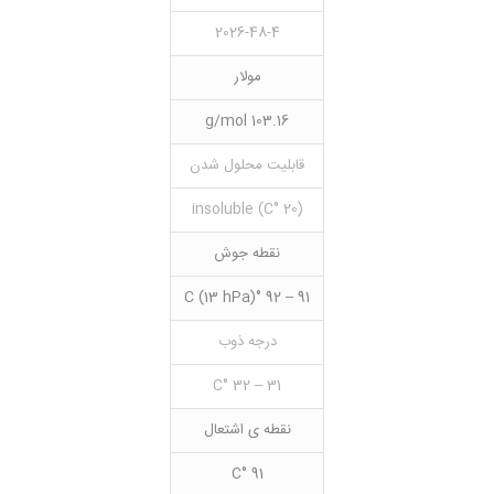
2026-48-4
مولار
103.16 g/mol
قابلیت محلول شدن
(20 °C) insoluble
نقطه جوش
91 – 92 °C (13 hPa)
درجه ذوب
31 – 32 °C
نقطه ی اشتعال
91 °C