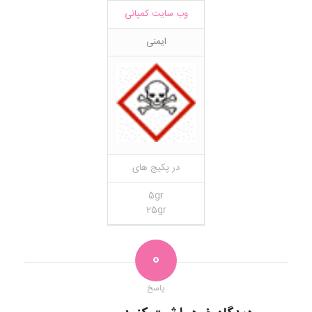
وب سایت کمپانی
ایمنی
در پکیج های
5gr
25gr
0
پاسخ