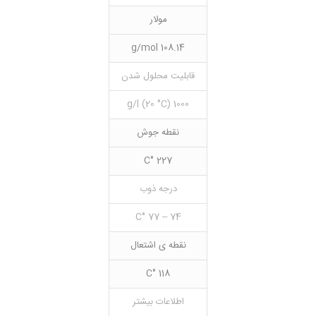
مولار
108.14 g/mol
قابلیت محلول شدن
1000 g/l (20 °C)
نقطه جوش
227 °C
درجه ذوب
74 – 77 °C
نقطه ی اشتعال
118 °C
اطلاعات بیشتر