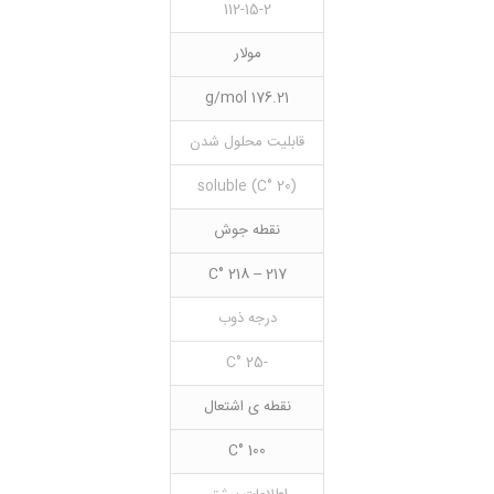
112-15-2
مولار
176.21 g/mol
قابلیت محلول شدن
(20 °C) soluble
نقطه جوش
217 – 218 °C
درجه ذوب
-25 °C
نقطه ی اشتعال
100 °C