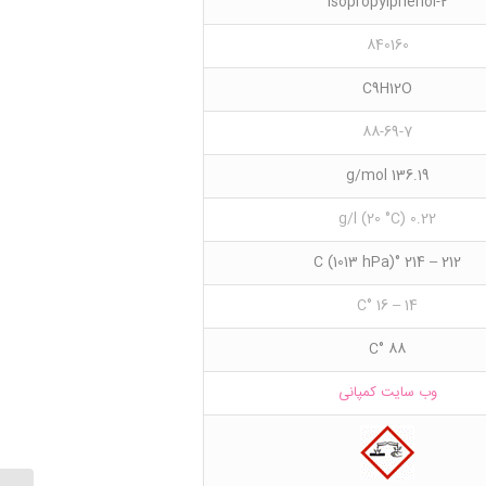
2-Isopropylphenol
840160
C9H12O
88-69-7
136.19 g/mol
0.22 g/l (20 °C)
212 – 214 °C (1013 hPa)
14 – 16 °C
88 °C
وب سایت کمپانی