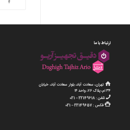
ارتباط با ما
تهران، سعادت آباد، بلوار سعادت آباد، خیابان
۳۴ ام، پلاک ۷۶، واحد ۱۴
تلفن : 22149618 – 021
فکس : 22149657 – 021