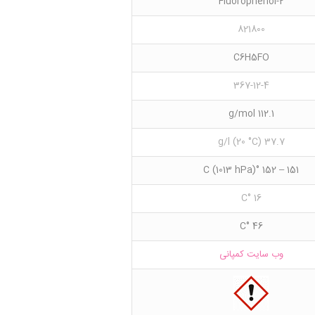
2-Fluorophenol
821800
C6H5FO
367-12-4
112.1 g/mol
37.7 g/l (20 °C)
151 – 152 °C (1013 hPa)
16 °C
46 °C
وب سایت کمپانی