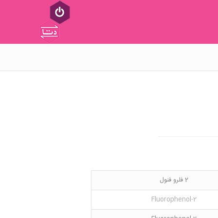
2 فلرو فنول
2-Fluorophenol