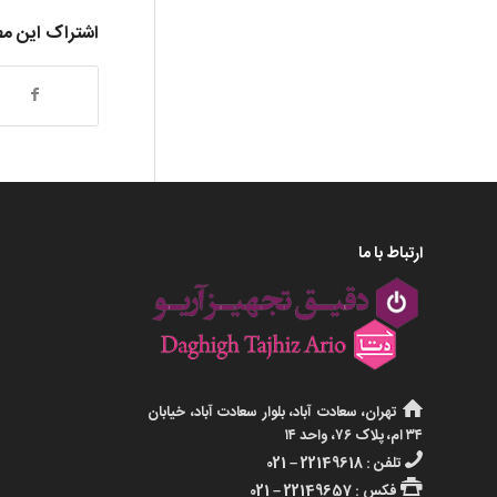
اشتراک این م
ارتباط با ما
تهران، سعادت آباد، بلوار سعادت آباد، خیابان
۳۴ ام، پلاک ۷۶، واحد ۱۴
تلفن : 22149618 – 021
فکس : 22149657 – 021