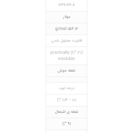
369-36-8
مولار
156.12 g/mol
قابلیت محلول شدن
(20 °C) practically
insoluble
نقطه جوش
درجه ذوب
101 – 104 °C
نقطه ی اشتعال
91 °C