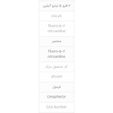
2 فلرو 5 نیترو آنیلین
نام ماده
2-Fluoro-5-
nitroaniline
مختصر
2-Fluoro-5-
nitroaniline
کد محصول مرک
841836
فرمول
C6H5FN2O2
CAS Number