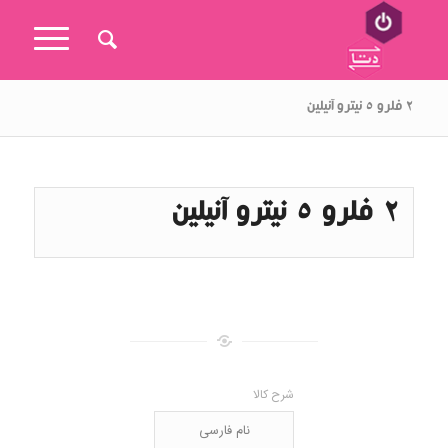
۲ فلرو ۵ نیترو آنیلین
2 فلرو 5 نیترو آنیلین
شرح کالا
نام فارسی