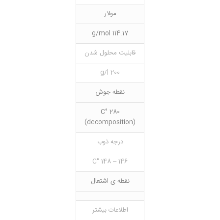
مولار
114.17 g/mol
قابلیت محلول شدن
200 g/l
نقطه جوش
280 °C
(decomposition)
درجه ذوب
146 – 148 °C
نقطه ی اشتعال
اطلاعات بیشتر