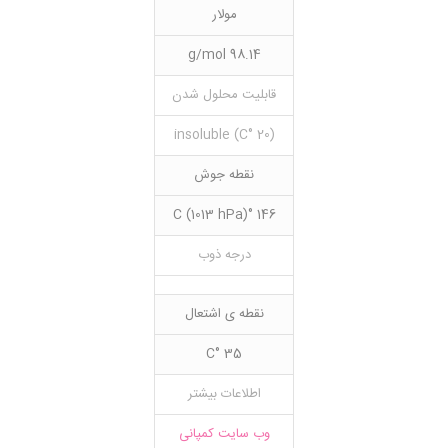
مولار
98.14 g/mol
قابلیت محلول شدن
(20 °C) insoluble
نقطه جوش
146 °C (1013 hPa)
درجه ذوب
نقطه ی اشتعال
35 °C
اطلاعات بیشتر
وب سایت کمپانی