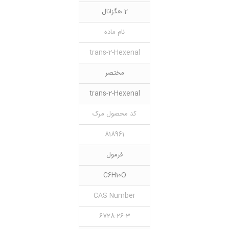
2 هگزانال
نام ماده
trans-2-Hexenal
مختصر
trans-2-Hexenal
کد محصول مرک
818961
فرمول
C6H10O
CAS Number
6728-26-3