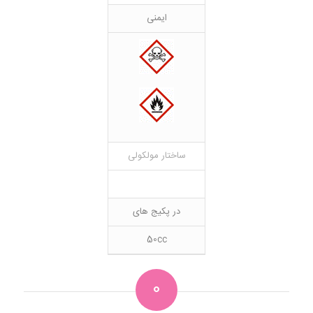
ایمنی
ساختار مولکولی
در پکیج های
50cc
0