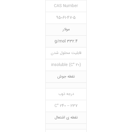
CAS Number
95061-47-5
مولار
332.4 g/mol
قابلیت محلول شدن
(20 °C) insoluble
نقطه جوش
درجه ذوب
237 – 240 °C
نقطه ی اشتعال