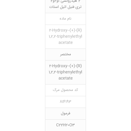
2 هیدروکسی 1و2و2
تری فنیل اتیل استات
نام ماده
(R)-(+)-2-Hydroxy-
1,2,2-triphenylethyl
acetate
مختصر
(R)-(+)-2-Hydroxy-
1,2,2-triphenylethyl
acetate
کد محصول مرک
814193
فرمول
C22H20O3