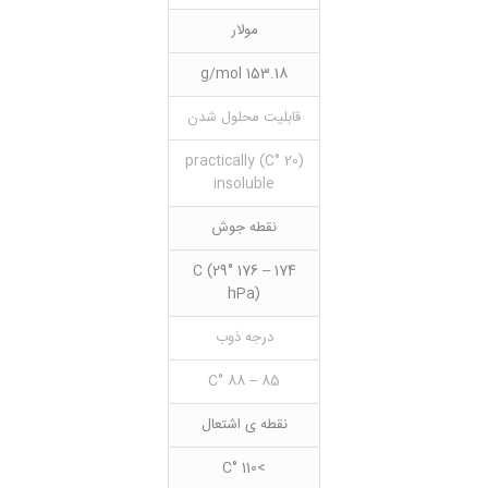
مولار
153.18 g/mol
قابلیت محلول شدن
(20 °C) practically
insoluble
نقطه جوش
174 – 176 °C (29
hPa)
درجه ذوب
85 – 88 °C
نقطه ی اشتعال
>110 °C